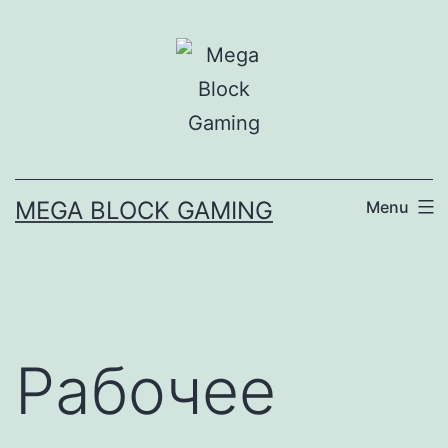
Skip
to
content
MEGA BLOCK GAMING
Menu
Рабочее