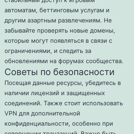
стабильный доступ к игровым
автоматам, беттинговым услугам и
другим азартным развлечениям. Не
забывайте проверять новые домены,
которые могут появляться в связи с
ограничениями, и следить за
обновлениями на форумах сообщества.
Советы по безопасности
Посещая данные ресурсы, убедитесь в
наличии лицензий и защищенных
соединений. Также стоит использовать
VPN для дополнительной
конфиденциальности, особенно при
совершении транзакций. Важно быть