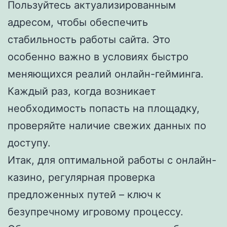
Пользуйтесь актуализированным
адресом, чтобы обеспечить
стабильность работы сайта. Это
особенно важно в условиях быстро
меняющихся реалий онлайн-гейминга.
Каждый раз, когда возникает
необходимость попасть на площадку,
проверяйте наличие свежих данных по
доступу.
Итак, для оптимальной работы с онлайн-
казино, регулярная проверка
предложенных путей – ключ к
безупречному игровому процессу.