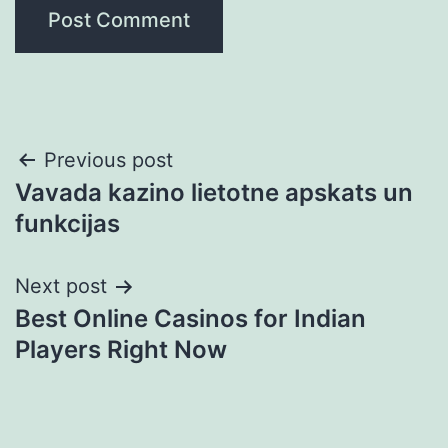
Post
Previous post
Vavada kazino lietotne apskats un
navigation
funkcijas
Next post
Best Online Casinos for Indian
Players Right Now